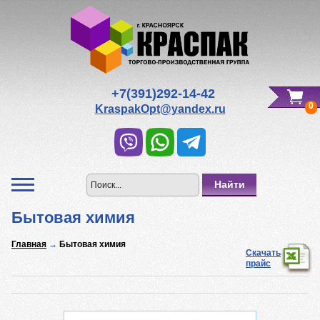
Редактировать Вашу корзину
Всего к оплате:
0
р.
+7(391)292-14-42
0
KraspakOpt@yandex.ru
Бытовая химия
Главная
→
Бытовая химия
Скачать
прайс