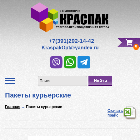
Редактировать Вашу корзину
Всего к оплате:
0
р.
+7(391)292-14-42
0
KraspakOpt@yandex.ru
Пакеты курьерские
Главная
→
Пакеты курьерские
Скачать
прайс