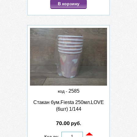
В корзину
2585
код -
Стакан бум.Fiesta 250мл.LOVE
(6шт) 1/144
70.00
руб.
Кол-во: