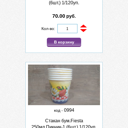
(6шт.) 1/120уп.
70.00
руб.
Кол-во:
В корзину
0994
код -
Стакан бум.Fiesta
250мл.Пикник-1 (6шт.) 1/120уп.