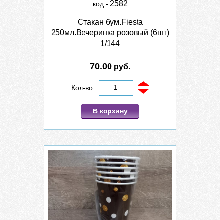
2582
код -
Стакан бум.Fiesta
250мл.Вечеринка розовый (6шт)
1/144
70.00
руб.
Кол-во:
В корзину