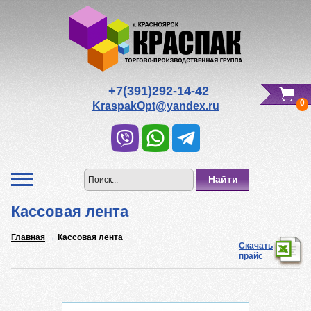
Редактировать Вашу корзину
Всего к оплате:
0
р.
+7(391)292-14-42
0
KraspakOpt@yandex.ru
Кассовая лента
Главная
→
Кассовая лента
Скачать
прайс