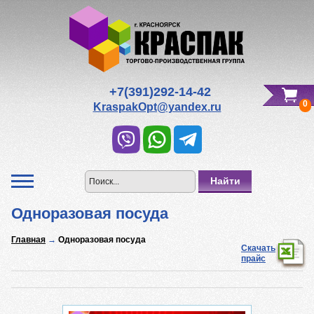
Редактировать Вашу корзину
Всего к оплате:
0
р.
+7(391)292-14-42
0
KraspakOpt@yandex.ru
Одноразовая посуда
Главная
→
Одноразовая посуда
Скачать
прайс